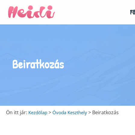
Fő
u
u
Beiratkozás
u
Ön itt jár:
>
>
Beiratkozás
Kezdőlap
Óvoda Keszthely