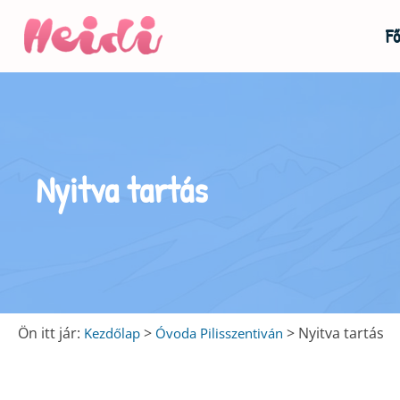
Fő
u
u
Nyitva tartás
u
Ön itt jár:
>
>
Nyitva tartás
Kezdőlap
Óvoda Pilisszentiván