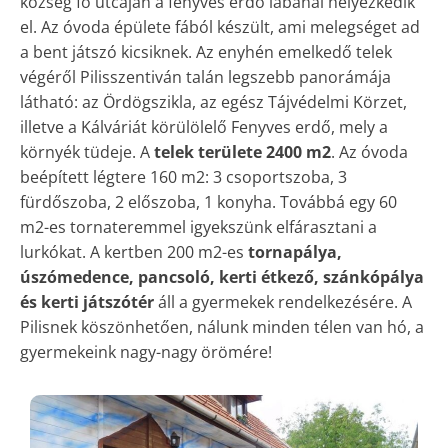
község fő utcáján a fenyves erdő lábánál helyezkedik
el. Az óvoda épülete fából készült, ami melegséget ad
a bent játszó kicsiknek. Az enyhén emelkedő telek
végéről Pilisszentiván talán legszebb panorámája
látható: az Ördögszikla, az egész Tájvédelmi Körzet,
illetve a Kálváriát körülölelő Fenyves erdő, mely a
környék tüdeje. A
telek területe 2400 m2
. Az óvoda
beépített légtere 160 m2: 3 csoportszoba, 3
fürdőszoba, 2 előszoba, 1 konyha. Továbbá egy 60
m2-es tornateremmel igyekszünk elfárasztani a
lurkókat. A kertben 200 m2-es
tornapálya,
úszómedence, pancsoló, kerti étkező, szánkópálya
és kerti játszótér
áll a gyermekek rendelkezésére. A
Pilisnek köszönhetően, nálunk minden télen van hó, a
gyermekeink nagy-nagy örömére!