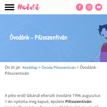
nu
Óvodánk - Pilisszentiván
nu
nu
Ön itt jár:
>
>
Óvodánk -
Kezdőlap
Óvoda Pilisszentiván
Pilisszentiván
A pilisi erdő lábánál elterülő óvodánk 1996 augusztus
1-én nyitotta meg kapuit, épülete
Pilisszentiván