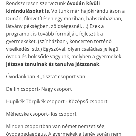
Rendszeresen szervezünk
óvodán kívüli
kirándulásokat is
. Voltunk már hajókiránduláson a
Dunán, filmvetítésen egy moziban, bábszínházban,
látvány pékségben, zöldségesnél, ...) Ezek a
programok is tovább formálják, fejlesztik a
gyermekeket. (színházban-, koncerten történő
viselkedés, stb.) Egyszóval, olyan családias jellegű
óvoda és bölcsőde vagyunk, melyben a gyermekek
játszva tanulnak és tanulva játszanak
.
Óvodánkban 3 „tiszta” csoport van:
Delfin csoport- Nagy csoport
Hupikék Törpikék csoport - Középső csoport
Méhecske csoport- Kis csoport
Minden csoportban van német nemzetiségi
óvodapedagógus. A gyermekek a tanév során nem