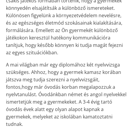
csakis játékos formában történik, hogy a gyermekek
könnyedén elsajátítsák a különböző ismereteket.
Különösen figyelünk a környezetvédelem nevelésre,
és az egészséges életmód szokásainak kialakítására,
formálására. Emellett az Ön gyermekét különböző
játékokon keresztül hatékony kommunikációra
tanítjuk, hogy később könnyen ki tudja magát fejezni
az egyes szituációkban.
A mai világban már egy diplomához két nyelvvizsga
szükséges. Ahhoz, hogy a gyermek kamasz korában
játszva meg tudja szerezni a nyelvvizsgáit,
fontos,hogy már óvodás korban megalapozzuk a
nyelvtanulást. Óvodánkban német és angol nyelvekkel
ismertetjük meg a gyermekeket. A 3-4 évig tartó
óvodás évek alatt egy olyan alapot kapnak a
gyermekek, melyeket az iskolában kamatoztatni
tudnak.