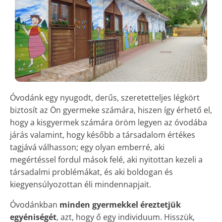
Óvodánk egy nyugodt, derűs, szeretetteljes légkört
biztosít az Ön gyermeke számára, hiszen így érhető el,
hogy a kisgyermek számára öröm legyen az óvodába
járás valamint, hogy később a társadalom értékes
tagjává válhasson; egy olyan emberré, aki
megértéssel fordul mások felé, aki nyitottan kezeli a
társadalmi problémákat, és aki boldogan és
kiegyensúlyozottan éli mindennapjait.
Óvodánkban
minden gyermekkel éreztetjük
egyéniségét
, azt, hogy ő egy individuum. Hisszük,