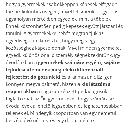
hogy a gyermekek csak ekképpen képesek elfogadni
társaik különbözőségeit, mivel felismerik, hogy ők is
ugyanolyan mértékben egyediek, mint a többiek.
Ennek köszönhetően pedig képesek együtt játszani és
tanulni. A gyermekekkel tehát megtanítjuk az
egyediségükön keresztül, hogy mégis egy
közösséghez kapcsolódnak. Mivel minden gyermeket
egyedi, különös önálló személyiségnek tekintünk, így
óvodánkban a
gyermekek számára egyéni, sajátos
fejlődési ütemének megfelelő differenciált
fejlesztést dolgozunk ki
és alkalmazunk. Ez igen
könnyen megvalósítható, hiszen a
kis létszámú
csoportokban
magasan képzett pedagógusok
foglalkoznak az Ön gyermekével, hogy számára az
óvodai évek a lehető legszebben és leghasznosabban
teljenek el. Mindegyik csoportban van egy németül
beszélő óvó nénink, és egy dadus nénink.