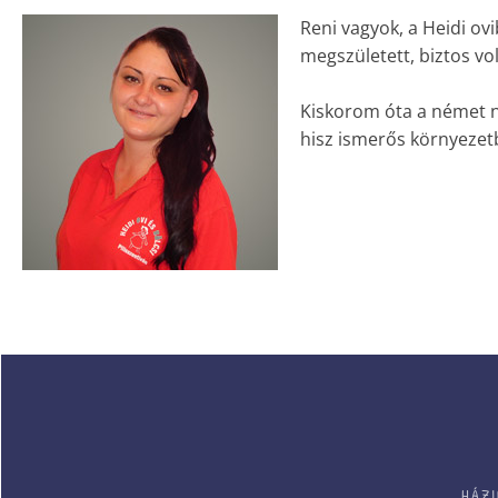
Reni vagyok, a Heidi o
megszületett, biztos vo
Kiskorom óta a német n
hisz ismerős környezetb
HÁZI