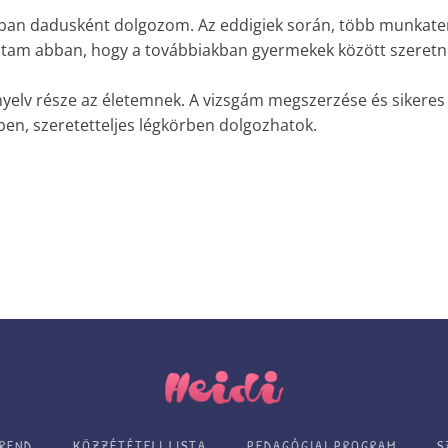
viban dadusként dolgozom. Az eddigiek során, több munkate
ltam abban, hogy a továbbiakban gyermekek között szeretnék
yelv része az életemnek. A vizsgám megszerzése és sikere
en, szeretetteljes légkörben dolgozhatok.
REND
KÖZZÉTÉTELI LISTA
PEDAGÓGIAI PROGRAM
S