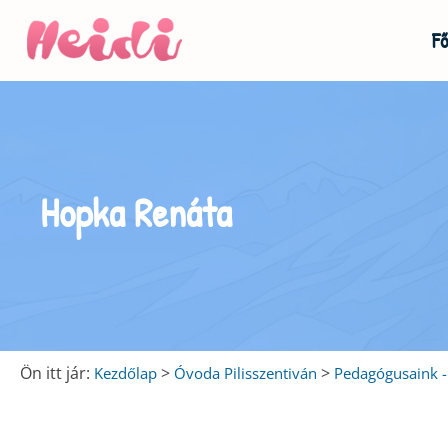
Fő
u
u
Hopka Renáta
u
Ön itt jár:
>
>
Kezdőlap
Óvoda Pilisszentiván
Pedagógusaink - 