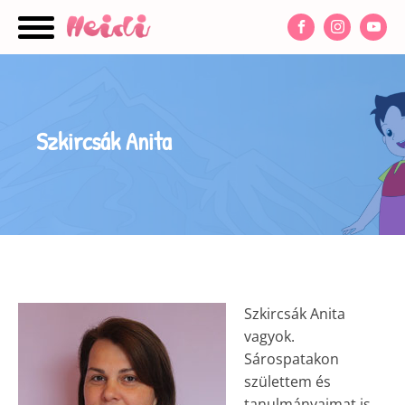
nu
Szkircsák Anita
nu
nu
Szkircsák Anita
vagyok.
Sárospatakon
születtem és
tanulmányaimat is