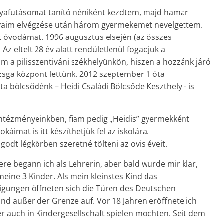
ályafutásomat tanító néniként kezdtem, majd hamar
ányaim elvégzése után három gyermekemet nevelgettem.
 óvodámat. 1996 augusztus elsején (az összes
 eltelt 28 év alatt rendületlenül fogadjuk a
tam a pilisszentiváni székhelyünkön, hiszen a hozzánk járó
izsga központ lettünk. 2012 szeptember 1 óta
 bölcsődénk – Heidi Családi Bölcsőde Keszthely - is
 intézményeinkben, fiam pedig „Heidis” gyermekként
imat is itt készíthetjük fel az iskolára.
odt légkörben szeretné tölteni az ovis éveit.
ere begann ich als Lehrerin, aber bald wurde mir klar,
ine 3 Kinder. Als mein kleinstes Kind das
migungen öffneten sich die Türen des Deutschen
nd außer der Grenze auf. Vor 18 Jahren eröffnete ich
r auch in Kindergesellschaft spielen mochten. Seit dem