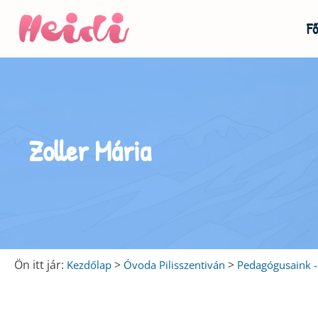
Fő
u
u
Zoller Mária
u
Ön itt jár:
>
>
Kezdőlap
Óvoda Pilisszentiván
Pedagógusaink - 