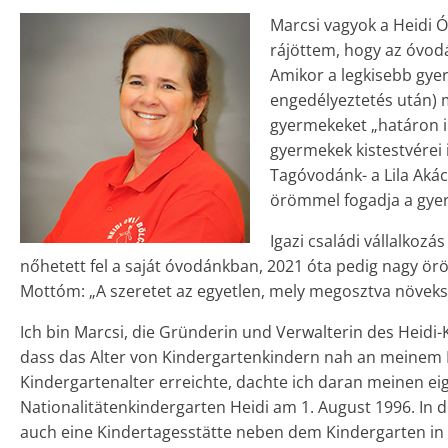
Marcsi vagyok a Heidi 
rájöttem, hogy az óvod
Amikor a legkisebb gye
engedélyeztetés után) m
gyermekeket „határon in
gyermekek kistestvérei 
Tagóvodánk- a Lila Aká
örömmel fogadja a gye
Igazi családi vállalkoz
nőhetett fel a saját óvodánkban, 2021 óta pedig nagy öröm
Mottóm: „A szeretet az egyetlen, mely megosztva növekszi
Ich bin Marcsi, die Gründerin und Verwalterin des Heidi-
dass das Alter von Kindergartenkindern nah an meinem H
Kindergartenalter erreichte, dachte ich daran meinen e
Nationalitätenkindergarten Heidi am 1. August 1996. In
auch eine Kindertagesstätte neben dem Kindergarten in 