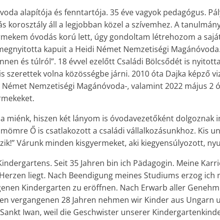
Óvoda alapítója és fenntartója. 35 éve vagyok pedagógus. P
ás korosztály áll a legjobban közel a szívemhez. A tanulm
rmekem óvodás korú lett, úgy gondoltam létrehozom a saját
egnyitotta kapuit a Heidi Német Nemzetiségi Magánóvoda. Az
nen és túlról”. 18 évvel ezelőtt Családi Bölcsődét is nyitot
is szerettek volna közösségbe járni. 2010 óta Dajka képző v
c Német Nemzetiségi Magánóvoda-, valamint 2022 május 2 óta
rmekeket.
ás a miénk, hiszen két lányom is óvodavezetőként dolgoznak
ömre Ő is csatlakozott a családi vállalkozásunkhoz. Kis unoká
k!” Várunk minden kisgyermeket, aki kiegyensúlyozott, nyug
Kindergartens. Seit 35 Jahren bin ich Pädagogin. Meine Karri
erzen liegt. Nach Beendigung meines Studiums erzog ich me
igenen Kindergarten zu eröffnen. Nach Erwarb aller Geneh
 den vergangenen 28 Jahren nehmen wir Kinder aus Ungarn u
Sankt Iwan, weil die Geschwister unserer Kindergartenkinde