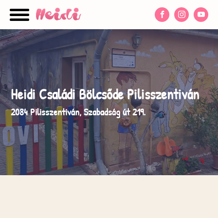
nu
nu
Heidi Családi Bölcsőde Pilisszentiván
nu
2084 Pilisszentiván, Szabadság út 219.