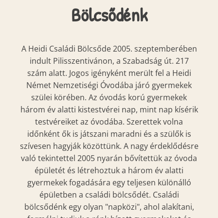
Bölcsődénk
A Heidi Családi Bölcsőde 2005. szeptemberében
indult Pilisszentivánon, a Szabadság út. 217
szám alatt. Jogos igényként merült fel a Heidi
Német Nemzetiségi Óvodába járó gyermekek
szülei körében. Az óvodás korú gyermekek
három év alatti kistestvérei nap, mint nap kísérik
testvéreiket az óvodába. Szerettek volna
időnként ők is játszani maradni és a szülők is
szívesen hagyják közöttünk. A nagy érdeklődésre
való tekintettel 2005 nyarán bővítettük az óvoda
épületét és létrehoztuk a három év alatti
gyermekek fogadására egy teljesen különálló
épületben a családi bölcsődét. Családi
bölcsődénk egy olyan "napközi", ahol alakítani,