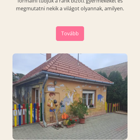
formálni tudjuk a ránk bízott gyermekeket és
megmutatni nekik a világot olyannak, amilyen.
Tovább