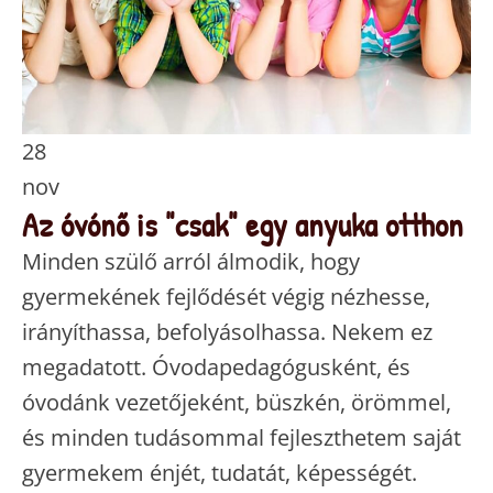
28
nov
Az óvónő is "csak" egy anyuka otthon
Minden szülő arról álmodik, hogy
gyermekének fejlődését végig nézhesse,
irányíthassa, befolyásolhassa. Nekem ez
megadatott. Óvodapedagógusként, és
óvodánk vezetőjeként, büszkén, örömmel,
és minden tudásommal fejleszthetem saját
gyermekem énjét, tudatát, képességét.