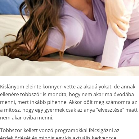
Kislányom eleinte könnyen vette az akadályokat, de annak
ellenére többször is mondta, hogy nem akar ma óvodába
menni, mert inkább pihenne. Akkor dőlt meg számomra az
a mítosz, hogy egy gyermek csak az anya "elvesztése" miatt
nem akar oviba menni.
Többször kellett vonzó programokkal felcsigázni az
érdeklődését és mindig egy kis aktuális kedvenccel