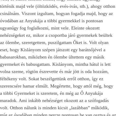
történik majd vele (öltözködés, evés-ivás, stb.), ahogy otthon
csinálnám. Viszont izgultam, hogyan fogadja majd, hogy az
óvodában az Anyukája a többi gyermekkel is pontosan
ugyanúgy fog foglalkozni, mint vele. Eleinte okozott
nehézségeket ez, mikor a csoportba járó gyermekek beültek
az ölembe, szeretgettem, puszilgattam Őket is. Volt olyan
eset, hogy Kislányom szépen játszott egy barátnőjével a
babasarokban, miközben én ölembe ültettem egy másik
gyermeket és babusgattam. Kislányom, mintha hátul is lett
volna szeme, rögtön észrevette és már jött is oda hozzám,
féltékeny volt. Sokat beszélgettünk erről otthon, így ez
szerencsére hamar elmúlt. Megértette, hogy attól még, hogy
a többi Gyermeket is szeretem, én még az Ő Anyukája
maradok. Ami inkább nehézséget okozott az a szófogadás
volt. Otthon nálunk is minden kicsit „lazábban” működik,
míg az óvodában minden percre pontosan be van osztva és az