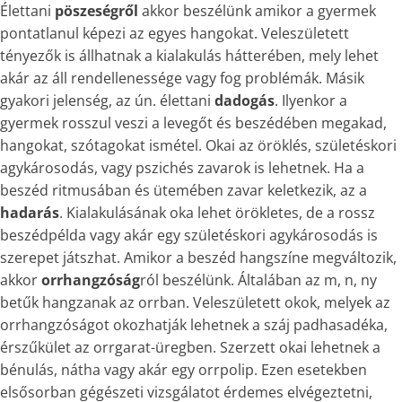
Élettani
pöszeségről
akkor beszélünk amikor a gyermek
pontatlanul képezi az egyes hangokat. Veleszületett
tényezők is állhatnak a kialakulás hátterében, mely lehet
akár az áll rendellenessége vagy fog problémák. Másik
gyakori jelenség, az ún. élettani
dadogás
. Ilyenkor a
gyermek rosszul veszi a levegőt és beszédében megakad,
hangokat, szótagokat ismétel. Okai az öröklés, születéskori
agykárosodás, vagy pszichés zavarok is lehetnek. Ha a
beszéd ritmusában és ütemében zavar keletkezik, az a
hadarás
. Kialakulásának oka lehet örökletes, de a rossz
beszédpélda vagy akár egy születéskori agykárosodás is
szerepet játszhat. Amikor a beszéd hangszíne megváltozik,
akkor
orrhangzóság
ról beszélünk. Általában az m, n, ny
betűk hangzanak az orrban. Veleszületett okok, melyek az
orrhangzóságot okozhatják lehetnek a száj padhasadéka,
érszűkület az orrgarat-üregben. Szerzett okai lehetnek a
bénulás, nátha vagy akár egy orrpolip. Ezen esetekben
elsősorban gégészeti vizsgálatot érdemes elvégeztetni,