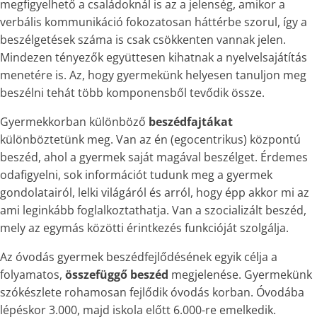
megfigyelhető a családoknál is az a jelenség, amikor a
verbális kommunikáció fokozatosan háttérbe szorul, így a
beszélgetések száma is csak csökkenten vannak jelen.
Mindezen tényezők együttesen kihatnak a nyelvelsajátítás
menetére is. Az, hogy gyermekünk helyesen tanuljon meg
beszélni tehát több komponensből tevődik össze.
Gyermekkorban különböző
beszédfajtákat
különböztetünk meg. Van az én (egocentrikus) központú
beszéd, ahol a gyermek saját magával beszélget. Érdemes
odafigyelni, sok információt tudunk meg a gyermek
gondolatairól, lelki világáról és arról, hogy épp akkor mi az
ami leginkább foglalkoztathatja. Van a szocializált beszéd,
mely az egymás közötti érintkezés funkcióját szolgálja.
Az óvodás gyermek beszédfejlődésének egyik célja a
folyamatos,
összefüggő beszéd
megjelenése. Gyermekünk
szókészlete rohamosan fejlődik óvodás korban. Óvodába
lépéskor 3.000, majd iskola előtt 6.000-re emelkedik.