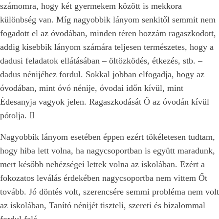
számomra, hogy két gyermekem között is mekkora
különbség van. Míg nagyobbik lányom senkitől semmit nem
fogadott el az óvodában, minden téren hozzám ragaszkodott,
addig kisebbik lányom számára teljesen természetes, hogy a
dadusi feladatok ellátásában – öltözködés, étkezés, stb. –
dadus nénijéhez fordul. Sokkal jobban elfogadja, hogy az
óvodában, mint óvó nénije, óvodai időn kívül, mint
Édesanyja vagyok jelen. Ragaszkodását Ő az óvodán kívül
pótolja.

Nagyobbik lányom esetében éppen ezért tökéletesen tudtam,
hogy hiba lett volna, ha nagycsoportban is együtt maradunk,
mert később nehézségei lettek volna az iskolában. Ezért a
fokozatos leválás érdekében nagycsoportba nem vittem Őt
tovább. Jó döntés volt, szerencsére semmi probléma nem volt
az iskolában, Tanító nénijét tiszteli, szereti és bizalommal
fordul felé.