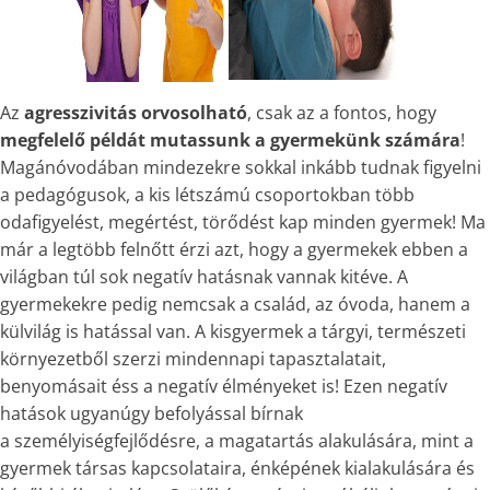
Az
agresszivitás orvosolható
, csak az a fontos, hogy
megfelelő példát mutassunk a gyermekünk számára
!
Magánóvodában mindezekre sokkal inkább tudnak figyelni
a pedagógusok, a kis létszámú csoportokban több
odafigyelést, megértést, törődést kap minden gyermek! Ma
már a legtöbb felnőtt érzi azt, hogy a gyermekek ebben a
világban túl sok negatív hatásnak vannak kitéve. A
gyermekekre pedig nemcsak a család, az óvoda, hanem a
külvilág is hatással van. A kisgyermek a tárgyi, természeti
környezetből szerzi mindennapi tapasztalatait,
benyomásait éss a negatív élményeket is! Ezen negatív
hatások ugyanúgy befolyással bírnak
a személyiségfejlődésre, a magatartás alakulására, mint a
gyermek társas kapcsolataira, énképének kialakulására és