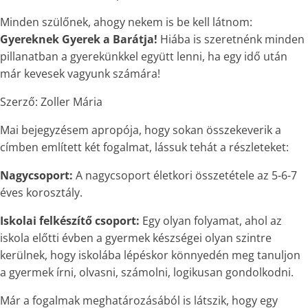
Minden szülőnek, ahogy nekem is be kell látnom:
Gyereknek Gyerek a Barátja!
Hiába is szeretnénk minden
pillanatban a gyerekünkkel együtt lenni, ha egy idő után
már kevesek vagyunk számára!
Szerző: Zoller Mária
Mai bejegyzésem apropója, hogy sokan összekeverik a
címben említett két fogalmat, lássuk tehát a részleteket:
Nagycsoport:
A nagycsoport életkori összetétele az 5-6-7
éves korosztály.
Iskolai felkészítő csoport:
Egy olyan folyamat, ahol az
iskola előtti évben a gyermek készségei olyan szintre
kerülnek, hogy iskolába lépéskor könnyedén meg tanuljon
a gyermek írni, olvasni, számolni, logikusan gondolkodni.
Már a fogalmak meghatározásából is látszik, hogy egy