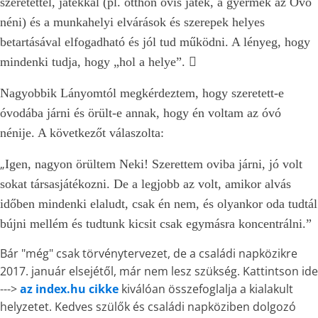
szeretettel, játékkal (pl. otthon ovis játék, a gyermek az Óvó
néni) és a munkahelyi elvárások és szerepek helyes
betartásával elfogadható és jól tud működni. A lényeg, hogy
mindenki tudja, hogy „hol a helye”.

Nagyobbik Lányomtól megkérdeztem, hogy szeretett-e
óvodába járni és örült-e annak, hogy én voltam az óvó
nénije. A következőt válaszolta:
„
Igen, nagyon örültem Neki! Szerettem oviba járni, jó volt
sokat társasjátékozni. De a legjobb az volt, amikor alvás
időben mindenki elaludt, csak én nem, és olyankor oda tudtál
bújni mellém és tudtunk kicsit csak egymásra koncentrálni.”
Bár "még" csak törvénytervezet, de a családi napközikre
2017. január elsejétől, már nem lesz szükség. Kattintson ide
--->
az index.hu cikke
kiválóan összefoglalja a kialakult
helyzetet. Kedves szülők és családi napköziben dolgozó