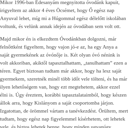
Mikor 1996-ban Édesanyám megnyitotta óvodánk kapuit,
irigyeltem az akkor 4 éves Öcsémet, hogy Ő egész nap
Anyuval lehet, míg mi a Húgommal egész délelőtt iskolában
voltunk, és velünk annak idején az óvodában sem volt ott.
Majd mikor én is elkezdtem Óvodánkban dolgozni, már
felnőttként figyeltem, hogy vajon jó-e az, ha egy Anya a
saját gyermekének az óvónője is. Két olyan óvó nénink is
volt akkoriban, akiktől tapasztalhattam, „tanulhattam” ezen a
téren. Egyet biztosan tudtam már akkor, hogy ha lesz saját
gyermekem, szeretnék minél több időt vele tölteni, és ha már
ilyen lehetőségem van, hogy ezt megtehetem, akkor ezzel
élni is. Úgy éreztem, korábbi tapasztalataimból, hogy készen
állok arra, hogy Kislányom a saját csoportomba járjon.
Izgatottan, de örömmel vártam a tanévkezdést. Örültem, mert
tudtam, hogy egész nap figyelemmel kísérhetem, ott lehetek
vele, és biztos lehetek benne, hogy minden ugyanúgy