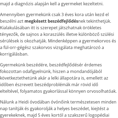
majd a diagnózis alapján kell a gyermeket kezeltetni.
Amennyiben gyermekünk csak 3 éves kora után kezd el
beszélni azt
megkésett beszédfejlődés
nek tekinthetjük.
Kialakulásában itt is szerepet játszhatnak örökletes
tényezők, de sajnos a koraszülés illetve különböző szülési
sérülések is okozhatják. Mindenképpen a gyermekorvos és
a fül-orr-gégész szakorvos vizsgálata meghatározó a
korrigálásban.
Gyermekünk beszédére, beszédfejlődésér érdemes
fokozottan odafigyelnünk, hiszen a mondandójából
következtethetünk akár a lelki állapotára is, emellett az
időben észrevett beszédproblémák már rövid idő
elteltével, folyamatos gyakorlással könnyen orvosolhatóak.
Nálunk a Heidi óvodában
óvónőink
természetesen minden
nap tanítják és gyakorolják a helyes beszédet, kiejtést a
gyerekeknek, majd 5 éves kortól a szakszerű logopédiai