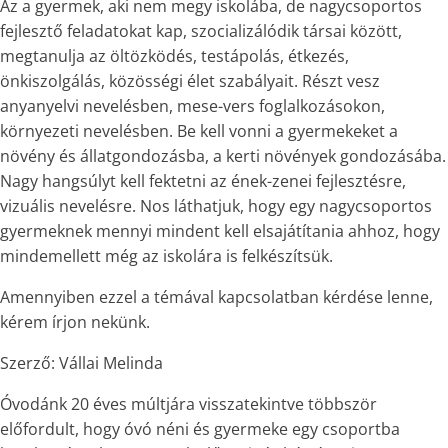
Az a gyermek, aki nem megy iskolába, de nagycsoportos
fejlesztő feladatokat kap, szocializálódik társai között,
megtanulja az öltözködés, testápolás, étkezés,
önkiszolgálás, közösségi élet szabályait. Részt vesz
anyanyelvi nevelésben, mese-vers foglalkozásokon,
környezeti nevelésben. Be kell vonni a gyermekeket a
növény és állatgondozásba, a kerti növények gondozásába.
Nagy hangsúlyt kell fektetni az ének-zenei fejlesztésre,
vizuális nevelésre. Nos láthatjuk, hogy egy nagycsoportos
gyermeknek mennyi mindent kell elsajátítania ahhoz, hogy
mindemellett még az iskolára is felkészítsük.
Amennyiben ezzel a témával kapcsolatban kérdése lenne,
kérem írjon nekünk.
Szerző: Vállai Melinda
Óvodánk 20 éves múltjára visszatekintve többször
előfordult, hogy óvó néni és gyermeke egy csoportba