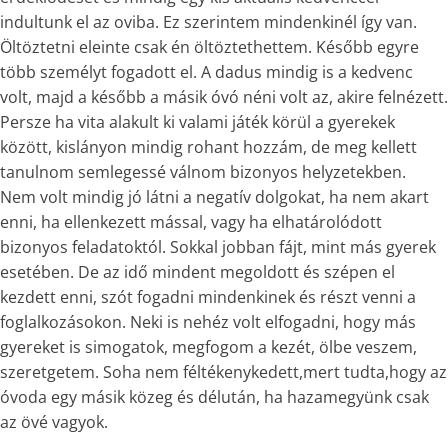
indultunk el az oviba. Ez szerintem mindenkinél így van.
Öltöztetni eleinte csak én öltöztethettem. Később egyre
több személyt fogadott el. A dadus mindig is a kedvenc
volt, majd a később a másik óvó néni volt az, akire felnézett.
Persze ha vita alakult ki valami játék körül a gyerekek
között, kislányon mindig rohant hozzám, de meg kellett
tanulnom semlegessé válnom bizonyos helyzetekben.
Nem volt mindig jó látni a negatív dolgokat, ha nem akart
enni, ha ellenkezett mással, vagy ha elhatárolódott
bizonyos feladatoktól. Sokkal jobban fájt, mint más gyerek
esetében. De az idő mindent megoldott és szépen el
kezdett enni, szót fogadni mindenkinek és részt venni a
foglalkozásokon. Neki is nehéz volt elfogadni, hogy más
gyereket is simogatok, megfogom a kezét, ölbe veszem,
szeretgetem. Soha nem féltékenykedett,mert tudta,hogy az
óvoda egy másik közeg és délután, ha hazamegyünk csak
az övé vagyok.