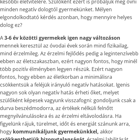
későbbi életvitelére. Szülőként ezért is próbáljuk meg óvni
minden negatív dologtól gyermekünket. Mélyen
elgondolkodtató kérdés azonban, hogy mennyire helyes
dolog ez?
A
3-6 év közötti gyermekek igen nagy változáson
mennek keresztül az óvodai évek során mind fizikailag,
mind érzelmileg. Az érzelmi fejlődés pedig a legintenzívebb
ebben az életszakaszban, ezért nagyon fontos, hogy minél
több pozitív élményben legyen részük. Ezért nagyon
fontos, hogy ebben az életkorban a minimálisra
csökkentsük a feléjük irányuló negatív hatásokat. Igenis
nagyon sok olyan negatív hatás érheti őket, melyet
szülőként képesek vagyunk visszafogni: gondoljunk csak a
durva beszédmodorra, az értékek nélküli felnőtt
megnyilvánulásokra és az érzelmi eltávolodásra. Ha
figyelünk rájuk, türelmet, időt és energiát szánunk arra,
hogy
kommunikáljunk gyermekünkkel,
akkor
csökkenthetjük bizonytalanságát
, érzelmi labilitását