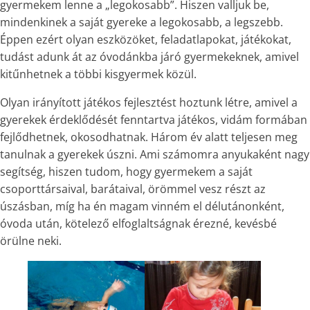
gyermekem lenne a „legokosabb”. Hiszen valljuk be,
mindenkinek a saját gyereke a legokosabb, a legszebb.
Éppen ezért olyan eszközöket, feladatlapokat, játékokat,
tudást adunk át az óvodánkba járó gyermekeknek, amivel
kitűnhetnek a többi kisgyermek közül.
Olyan irányított játékos fejlesztést hoztunk létre, amivel a
gyerekek érdeklődését fenntartva játékos, vidám formában
fejlődhetnek, okosodhatnak. Három év alatt teljesen meg
tanulnak a gyerekek úszni. Ami számomra anyukaként nagy
segítség, hiszen tudom, hogy gyermekem a saját
csoporttársaival, barátaival, örömmel vesz részt az
úszásban, míg ha én magam vinném el délutánonként,
óvoda után, kötelező elfoglaltságnak érezné, kevésbé
örülne neki.