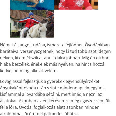
Német és angol tudása, ismerete fejlődhet. Óvodánkban
barátaival versenyezgetnek, hogy ki tud több szót idegen
nelven, ki emlékszik a tanult dalra jobban. Míg én otthon
hiába beszélek, énekelek más nyelven, ha nincs hozzá
kedve, nem foglalkozik velem.
Lovaglással fejlesztjük a gyerekek egyensúlyérzékét.
Anyukaként óvoda után szinte mindennap elmegyünk
kisfiammal a lovardába sétálni, mert imádja nézni az
állatokat. Azonban az én kérésemre még egyszer sem ült
fel a lóra. Óvodai foglalkozás alatt azonban minden
alkalommal, örömmel pattan fel lóhátra.