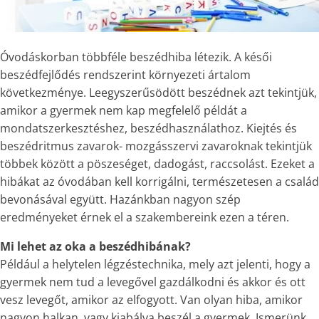
Óvodáskorban többféle beszédhiba létezik. A késői
beszédfejlődés rendszerint környezeti ártalom
következménye. Leegyszerűsödött beszédnek azt tekintjük,
amikor a gyermek nem kap megfelelő példát a
mondatszerkesztéshez, beszédhasználathoz. Kiejtés és
beszédritmus zavarok- mozgásszervi zavaroknak tekintjük
többek között a pöszeséget, dadogást, raccsolást. Ezeket a
hibákat az óvodában kell korrigálni, természetesen a család
bevonásával együtt. Hazánkban nagyon szép
eredményeket érnek el a szakembereink ezen a téren.
Mi lehet az oka a beszédhibának?
Például a helytelen légzéstechnika, mely azt jelenti, hogy a
gyermek nem tud a levegővel gazdálkodni és akkor és ott
vesz levegőt, amikor az elfogyott. Van olyan hiba, amikor
nagyon halkan, vagy kiabálva beszél a gyermek. Ismerünk