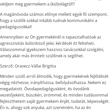
védjem meg gyermekem a (kül)világtól!?
A magánóvoda számos előnye mellett egyik fő szempont,
hogy a szülők sokkal inkább tudnak kommunikálni a
pedagógusokkal!
Amennyiben az Ön gyermekénél is tapasztalhatóak az
agresszivitás különböző jelei, kérdését itt felteheti.
Válaszommal igyekszem hasznos tanácsokkal szolgálni,
amely akár más érintett szülőnek is segíthet.
Szerző: Oravecz-Vállai Brigitta
Minden szülő arról álmodik, hogy gyermekének fejlődését
végig nézhesse, irányíthassa, befolyásolhassa. Nekem ez
megadatott. Óvodapedagógusként, és óvodánk
vezetőjeként, büszkén, örömmel, és minden tudásommal
fejleszthetem saját gyermekem énjét, tudatát, képességét.
Én is, ahogy sok anyuka, azt szeretném, ha az én