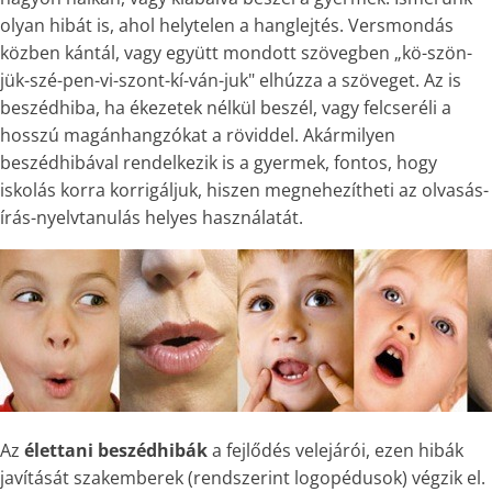
olyan hibát is, ahol helytelen a hanglejtés. Versmondás
közben kántál, vagy együtt mondott szövegben „kö-szön-
jük-szé-pen-vi-szont-kí-ván-juk" elhúzza a szöveget. Az is
beszédhiba, ha ékezetek nélkül beszél, vagy felcseréli a
hosszú magánhangzókat a röviddel. Akármilyen
beszédhibával rendelkezik is a gyermek, fontos, hogy
iskolás korra korrigáljuk, hiszen megnehezítheti az olvasás-
írás-nyelvtanulás helyes használatát.
Az
élettani beszédhibák
a fejlődés velejárói, ezen hibák
javítását szakemberek (rendszerint logopédusok) végzik el.