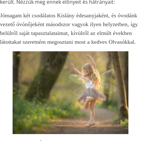
került. Nézzük meg ennek előnyeit és hátrányait:
Jómagam két csodálatos Kislány édesanyjaként, és óvodánk
vezető óvónőjeként másodszor vagyok ilyen helyzetben, így
belülről saját tapasztalataimat, kívülről az elmúlt években
látottakat szeretném megosztani most a kedves Olvasókkal.