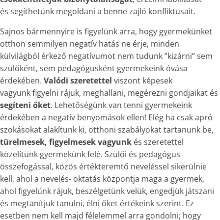
és segíthetünk megoldani a benne zajló konfliktusait.
Sajnos bármennyire is figyelünk arra, hogy gyermekünket
otthon semmilyen negatív hatás ne érje, minden
külvilágból érkező negatívumot nem tudunk ”kizárni” sem
szülőként, sem pedagógusként gyermekeink óvása
érdekében.
Valódi szeretettel
viszont képesek
vagyunk figyelni rájuk, meghallani, megérezni gondjaikat és
segíteni őket
. Lehetőségünk van tenni gyermekeink
érdekében a negatív benyomások ellen! Elég ha csak apró
szokásokat alakítunk ki, otthoni szabályokat tartanunk be,
türelmesek, figyelmesek vagyunk
és szeretettel
közelítünk gyermekünk felé. Szülői és pedagógus
összefogással, közös értékteremtő neveléssel sikerülnie
kell, ahol a nevelés- oktatás központja maga a gyermek,
ahol figyelünk rájuk, beszélgetünk velük, engedjük játszani
és megtanítjuk tanulni, élni őket értékeink szerint. Ez
esetben nem kell majd félelemmel arra gondolni; hogy