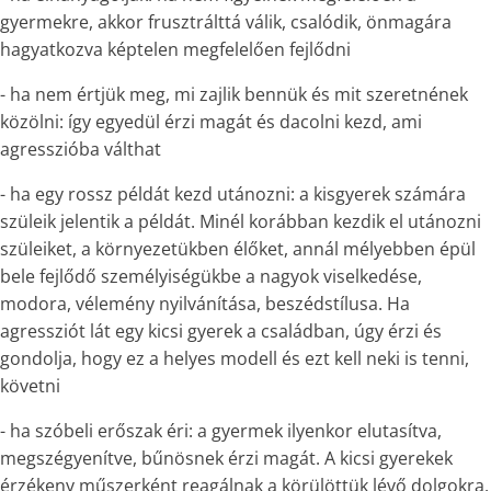
gyermekre, akkor frusztrálttá válik, csalódik, önmagára
hagyatkozva képtelen megfelelően fejlődni
- ha nem értjük meg, mi zajlik bennük és mit szeretnének
közölni: így egyedül érzi magát és dacolni kezd, ami
agresszióba válthat
- ha egy rossz példát kezd utánozni: a kisgyerek számára
szüleik jelentik a példát. Minél korábban kezdik el utánozni
szüleiket, a környezetükben élőket, annál mélyebben épül
bele fejlődő személyiségükbe a nagyok viselkedése,
modora, vélemény nyilvánítása, beszédstílusa. Ha
agressziót lát egy kicsi gyerek a családban, úgy érzi és
gondolja, hogy ez a helyes modell és ezt kell neki is tenni,
követni
- ha szóbeli erőszak éri: a gyermek ilyenkor elutasítva,
megszégyenítve, bűnösnek érzi magát. A kicsi gyerekek
érzékeny műszerként reagálnak a körülöttük lévő dolgokra,