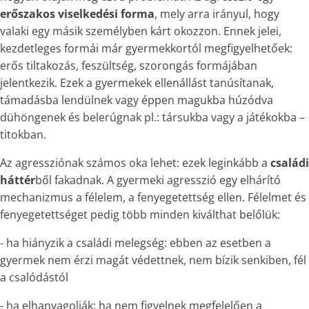
erőszakos viselkedési forma
, mely arra irányul, hogy
valaki egy másik személyben kárt okozzon. Ennek jelei,
kezdetleges formái már gyermekkortól megfigyelhetőek:
erős tiltakozás, feszültség, szorongás formájában
jelentkezik. Ezek a gyermekek ellenállást tanúsítanak,
támadásba lendülnek vagy éppen magukba húzódva
dühöngenek és belerúgnak pl.: társukba vagy a játékokba –
titokban.
Az agressziónak számos oka lehet: ezek leginkább a
családi
háttér
ből fakadnak. A gyermeki agresszió egy elhárító
mechanizmus a félelem, a fenyegetettség ellen. Félelmet és
fenyegetettséget pedig több minden kiválthat belőlük:
- ha hiányzik a családi melegség: ebben az esetben a
gyermek nem érzi magát védettnek, nem bízik senkiben, fél
a csalódástól
- ha elhanyagolják: ha nem figyelnek megfelelően a