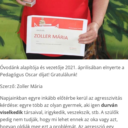
Óvodánk alapítója és vezetője 2021. áprilisában elnyerte a
Pedagógus Oscar díjat! Gratulálunk!
Szerző: Zoller Mária
Napjainkban egyre inkább előtérbe kerül az agresszivitás
kérdése: egyre több az olyan gyermek, aki igen
durván
viselkedik
társaival, irigykedik, veszekszik, stb. A szülők
pedig nem tudják, hogy mi lehet ennek az oka vagy azt,
hogyan oldják meg ezt a problémát. Az agresszió egy