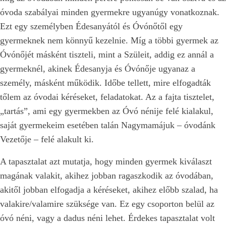
óvoda szabályai minden gyermekre ugyanúgy vonatkoznak.
Ezt egy személyben Édesanyától és Óvónőtől egy
gyermeknek nem könnyű kezelnie. Míg a többi gyermek az
Óvónőjét másként tiszteli, mint a Szüleit, addig ez annál a
gyermeknél, akinek Édesanyja és Óvónője ugyanaz a
személy, másként működik. Időbe tellett, mire elfogadták
tőlem az óvodai kéréseket, feladatokat. Az a fajta tisztelet,
„tartás”, ami egy gyermekben az Óvó nénije felé kialakul,
saját gyermekeim esetében talán Nagymamájuk – óvodánk
Vezetője – felé alakult ki.
A tapasztalat azt mutatja, hogy minden gyermek kiválaszt
magának valakit, akihez jobban ragaszkodik az óvodában,
akitől jobban elfogadja a kéréseket, akihez előbb szalad, ha
valakire/valamire szüksége van. Ez egy csoporton belül az
óvó néni, vagy a dadus néni lehet. Érdekes tapasztalat volt