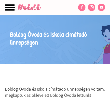
nu
Boldog Óvoda és Iskola címátadó
ünnepségen
Boldog Óvoda és Iskola címátadó ünnepségen voltam,
megkaptuk az oklevelet! Boldog Óvoda lettünk!