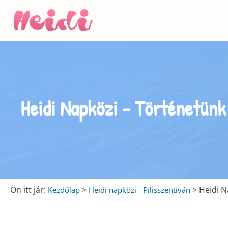
u
u
Heidi Napközi - Történetünk
u
Ön itt jár:
>
>
Heidi N
Kezdőlap
Heidi napközi - Pilisszentiván