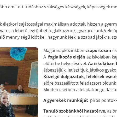
lőbb említett tudáshoz szükséges készségek, képességek me
k életkori sajátosságai maximálisan adottak, hiszen a gyer
van -, a lehető legtöbbet foglalkozzunk, gyakoroljunk Vele ú
lő mennyiségű időt kell hagynunk Neki a szabad játékra, sz
Magánnapközinkben
csoportosan
é
A
foglalkozás elején
az iskolában ka
előtérbe helyezésével.
Az iskolában 
átbeszéljük, letisztítjuk, játékos gyak
Közelgő dolgozatok, felelések eset
előre összeállított feladatsort oldun
Minden esetben a feladatmegoldást
A gyerekek munkáját
piros pontokka
Tanuló szobánkból hazatérve
, az ö