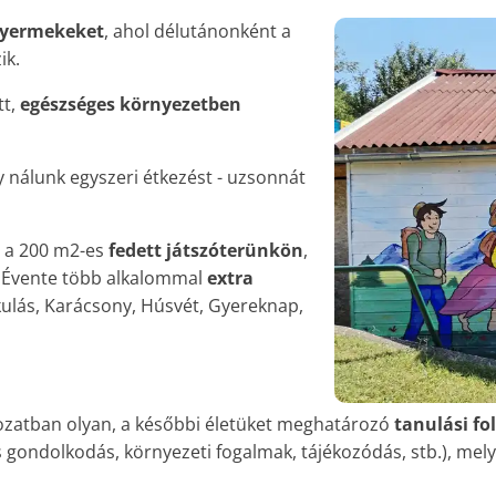
gyermekeket
, ahol délutánonként a
ik.
tt,
egészséges környezetben
 nálunk egyszeri étkezést - uzsonnát
, a 200 m2-es
fedett játszóterünkön
,
. Évente több alkalommal
extra
kulás, Karácsony, Húsvét, Gyereknap,
gozatban olyan, a későbbi életüket meghatározó
tanulási f
 gondolkodás, környezeti fogalmak, tájékozódás, stb.), mel