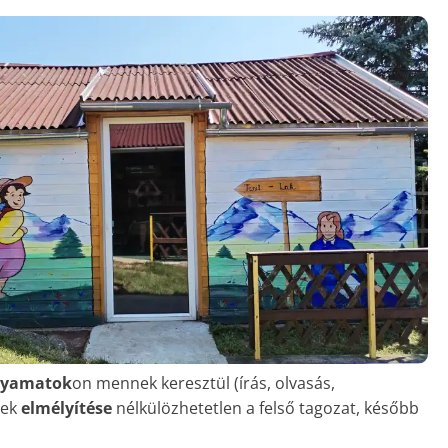
olyamatok
on mennek keresztül (írás, olvasás,
yek
elmélyítése
nélkülözhetetlen a felső tagozat, később