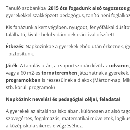
Tanuló szobánkba
2015 óta fogadunk alsó tagozatos 
gyerekekkel szakképzett pedagógus, tanító néni foglalkoz
Kis faházunk a kert végében, nyugodt, fenyőfákkal dúsíto
található, kívül - belül vidám dekorációval díszített.
Étkezés
: Napközinkbe a gyerekek ebéd után érkeznek, így
- biztosítunk.
Játék
: A tanulás után, a csoportszobán kívül az
udvaron
vagy a 60 m2-es
tornateremben
játszhatnak a gyerekek
programokban
is részesülnek a diákok (Márton-nap, Mi
stb. körüli programok)
Napközink nevelési és pedagógiai céljai, feladatai
:
A gyerekek az általános iskolában, különösen az alsó ta
szövegértés, fogalmazás, matematikai műveletek, logikus
a középiskola sikeres elvégzéséhez.