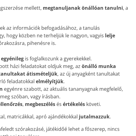
gszerzése mellett,
megtanuljanak önállóan tanulni
, a
mek az információk befogadásához, a tanulás
gy, hogy közben ne terheljük le nagyon, vagyis
lelje
órakozásra, pihenésre is.
s
egyénileg
is foglalkozunk a gyerekekkel.
pott házi feladatokat oldjuk meg, az
önálló munka
tanultakat
átismételjük
, az új anyagként tanultakat
orló feladatokkal
elmélyítjük
.
én
egyénre szabott, az aktuális tananyagnak megfelelő,
k meg szóban, vagy írásban.
ellenőrzés
,
megbeszélés
és
értékelés
követi.
l, matricákkal, apró ajándékokkal
jutalmazzuk
.
nfeledt szórakozásé, játékidőé lehet a főszerep, nincs