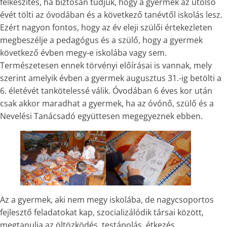
felkészítés, ha biztosan tudjuk, hogy a gyermek az utolsó
évét tölti az óvodában és a következő tanévtől iskolás lesz.
Ezért nagyon fontos, hogy az év eleji szülői értekezleten
megbeszélje a pedagógus és a szülő, hogy a gyermek
következő évben megy-e iskolába vagy sem.
Természetesen ennek törvényi előírásai is vannak, mely
szerint amelyik évben a gyermek augusztus 31.-ig betölti a
6. életévét tankötelessé válik. Óvodában 6 éves kor után
csak akkor maradhat a gyermek, ha az óvónő, szülő és a
Nevelési Tanácsadó együttesen megegyeznek ebben.
Az a gyermek, aki nem megy iskolába, de nagycsoportos
fejlesztő feladatokat kap, szocializálódik társai között,
megtanulja az öltözködés, testápolás, étkezés,