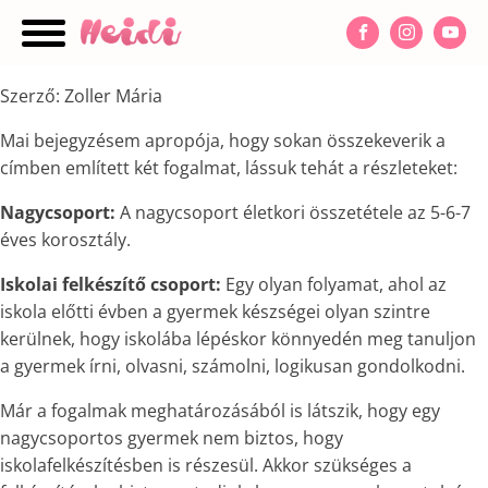
Szerző: Zoller Mária
nu
Mai bejegyzésem apropója, hogy sokan összekeverik a
címben említett két fogalmat, lássuk tehát a részleteket:
Nagycsoport:
A nagycsoport életkori összetétele az 5-6-7
éves korosztály.
Iskolai felkészítő csoport:
Egy olyan folyamat, ahol az
iskola előtti évben a gyermek készségei olyan szintre
kerülnek, hogy iskolába lépéskor könnyedén meg tanuljon
a gyermek írni, olvasni, számolni, logikusan gondolkodni.
Már a fogalmak meghatározásából is látszik, hogy egy
nagycsoportos gyermek nem biztos, hogy
iskolafelkészítésben is részesül. Akkor szükséges a