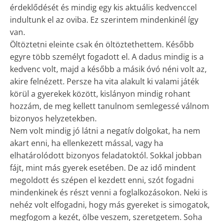
érdeklődését és mindig egy kis aktuális kedvenccel
indultunk el az oviba. Ez szerintem mindenkinél így
van.
Öltöztetni eleinte csak én öltöztethettem. Később
egyre több személyt fogadott el. A dadus mindig is a
kedvenc volt, majd a később a másik óvó néni volt az,
akire felnézett. Persze ha vita alakult ki valami játék
körül a gyerekek között, kislányon mindig rohant
hozzám, de meg kellett tanulnom semlegessé válnom
bizonyos helyzetekben.
Nem volt mindig jó látni a negatív dolgokat, ha nem
akart enni, ha ellenkezett mással, vagy ha
elhatárolódott bizonyos feladatoktól. Sokkal jobban
fájt, mint más gyerek esetében. De az idő mindent
megoldott és szépen el kezdett enni, szót fogadni
mindenkinek és részt venni a foglalkozásokon. Neki is
nehéz volt elfogadni, hogy más gyereket is simogatok,
megfogom a kezét, ölbe veszem, szeretgetem. Soha