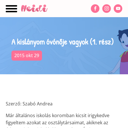
nu
A kislányom óvónője vagyok (1. rész)
2015 okt 29
Szerző: Szabó Andrea
Már általános iskolás koromban kicsit irigykedve
figyeltem azokat az osztálytársaimat, akiknek az