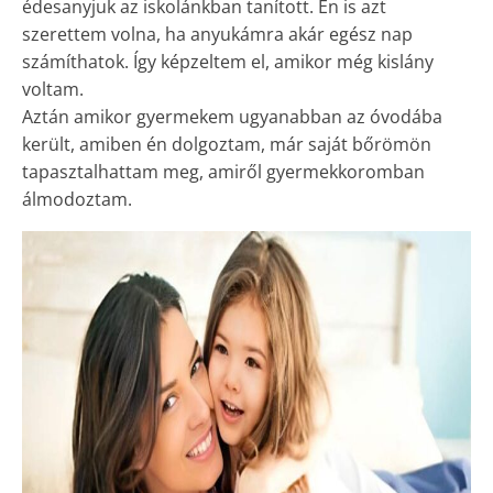
édesanyjuk az iskolánkban tanított. Én is azt
szerettem volna, ha anyukámra akár egész nap
számíthatok. Így képzeltem el, amikor még kislány
voltam.
Aztán amikor gyermekem ugyanabban az óvodába
került, amiben én dolgoztam, már saját bőrömön
tapasztalhattam meg, amiről gyermekkoromban
álmodoztam.