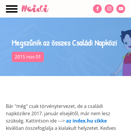
nu
Megszűnik az összes Családi Napközi
2015 nov 01
Bár "még" csak törvénytervezet, de a családi
napközikre 2017. január elsejétől, már nem lesz
szükség. Kattintson ide --->
az index.hu cikke
kiválóan összefoglalja a kialakult helyzetet. Kedves