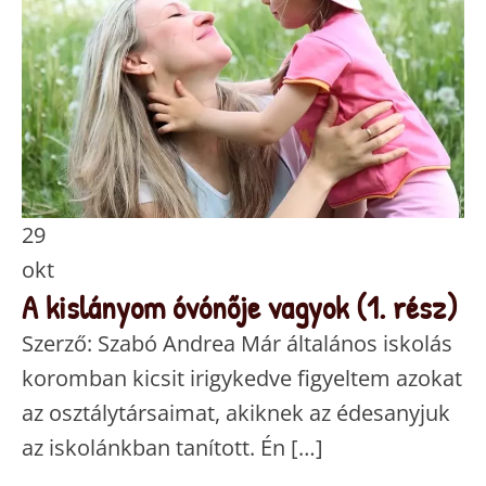
29
okt
A kislányom óvónője vagyok (1. rész)
Szerző: Szabó Andrea Már általános iskolás
koromban kicsit irigykedve figyeltem azokat
az osztálytársaimat, akiknek az édesanyjuk
az iskolánkban tanított. Én […]