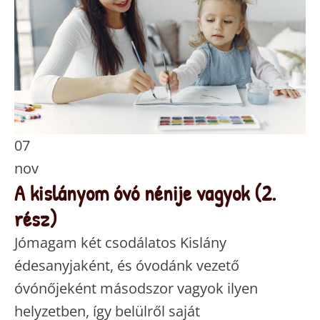
07
nov
A kislányom óvó nénije vagyok (2.
rész)
Jómagam két csodálatos Kislány
édesanyjaként, és óvodánk vezető
óvónőjeként másodszor vagyok ilyen
helyzetben, így belülről saját