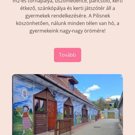
m2-es tornapálya, úszómedence, pancsoló, kerti
étkező, szánkópálya és kerti játszótér áll a
gyermekek rendelkezésére. A Pilisnek
köszönhetően, nálunk minden télen van hó, a
gyermekeink nagy-nagy örömére!
Tovább