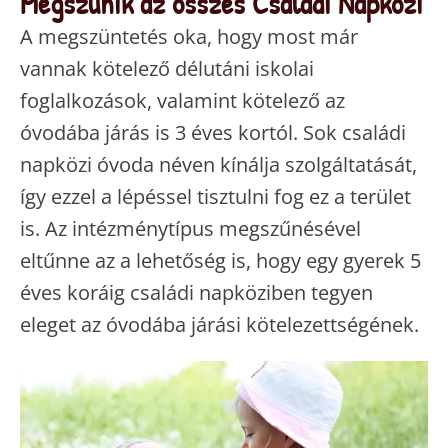
Megszűnik az összes Családi Napközi
A megszüntetés oka, hogy most már
vannak kötelező délutáni iskolai
foglalkozások, valamint kötelező az
óvodába járás is 3 éves kortól. Sok családi
napközi óvoda néven kínálja szolgáltatását,
így ezzel a lépéssel tisztulni fog ez a terület
is. Az intézménytípus megszűnésével
eltűnne az a lehetőség is, hogy egy gyerek 5
éves koráig családi napköziben tegyen
eleget az óvodába járási kötelezettségének.