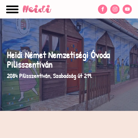
nu
Heidi Német Nemzetiségi Óvoda
nu
Pilisszentiván
nu
2084 Pilisszentiván, Szabadság út 219.