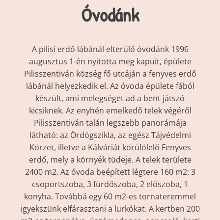
Óvodánk
A pilisi erdő lábánál elterülő óvodánk 1996
augusztus 1-én nyitotta meg kapuit, épülete
Pilisszentiván község fő utcáján a fenyves erdő
lábánál helyezkedik el. Az óvoda épülete fából
készült, ami melegséget ad a bent játszó
kicsiknek. Az enyhén emelkedő telek végéről
Pilisszentiván talán legszebb panorámája
látható: az Ördögszikla, az egész Tájvédelmi
Körzet, illetve a Kálváriát körülölelő Fenyves
erdő, mely a környék tüdeje. A telek területe
2400 m2. Az óvoda beépített légtere 160 m2: 3
csoportszoba, 3 fürdőszoba, 2 előszoba, 1
konyha. Továbbá egy 60 m2-es tornateremmel
igyekszünk elfárasztani a lurkókat. A kertben 200