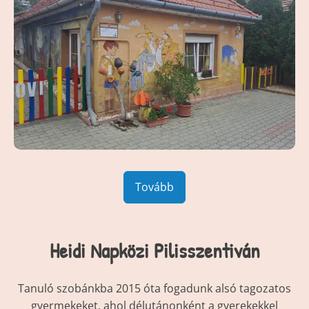
Tovább
Heidi Napközi Pilisszentiván
Tanuló szobánkba 2015 óta fogadunk alsó tagozatos
gyermekeket, ahol délutánonként a gyerekekkel