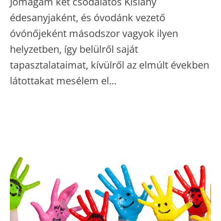
Jómagam két csodálatos Kislány
édesanyjaként, és óvodánk vezető
óvónőjeként másodszor vagyok ilyen
helyzetben, így belülről saját
tapasztalataimat, kívülről az elmúlt években
látottakat mesélem el...