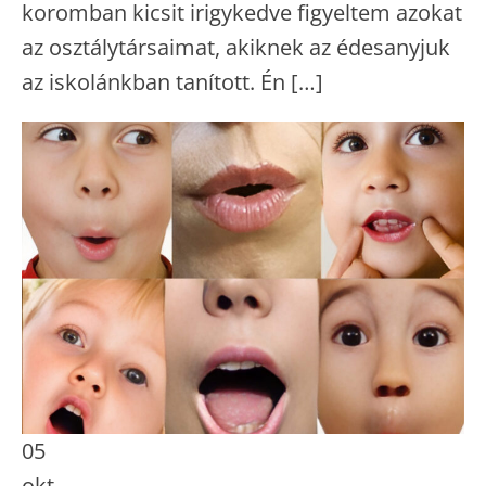
koromban kicsit irigykedve figyeltem azokat
az osztálytársaimat, akiknek az édesanyjuk
az iskolánkban tanított. Én […]
05
okt