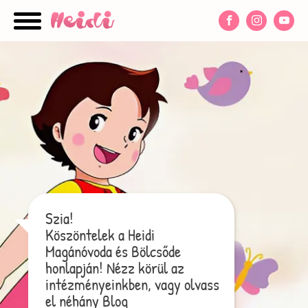
nu
Szia!
Köszöntelek a Heidi
Magánóvoda és Bölcsőde
honlapján! Nézz körül az
intézményeinkben, vagy olvass
el néhány Blog