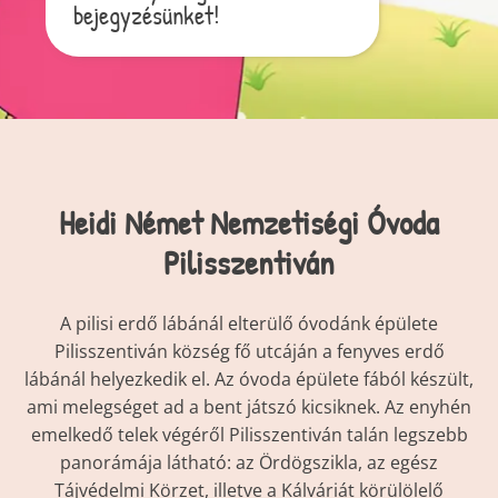
bejegyzésünket!
Heidi Német Nemzetiségi Óvoda
Pilisszentiván
A pilisi erdő lábánál elterülő óvodánk épülete
Pilisszentiván község fő utcáján a fenyves erdő
lábánál helyezkedik el. Az óvoda épülete fából készült,
ami melegséget ad a bent játszó kicsiknek. Az enyhén
emelkedő telek végéről Pilisszentiván talán legszebb
panorámája látható: az Ördögszikla, az egész
Tájvédelmi Körzet, illetve a Kálváriát körülölelő