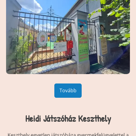
Tovább
Heidi Játszóház Keszthely
Keszthely egyetlen játszóháza gyermekfelügyelettel a