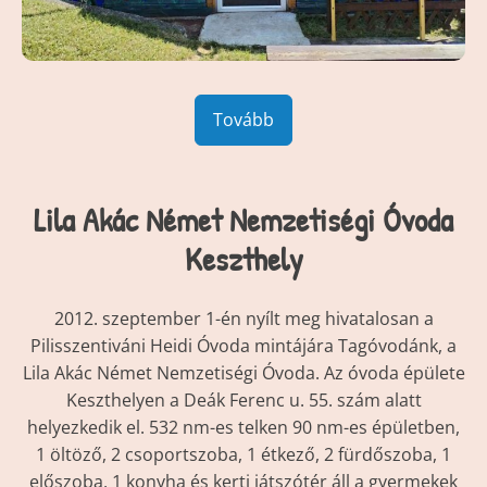
Tovább
Lila Akác Német Nemzetiségi Óvoda
Keszthely
2012. szeptember 1-én nyílt meg hivatalosan a
Pilisszentiváni Heidi Óvoda mintájára Tagóvodánk, a
Lila Akác Német Nemzetiségi Óvoda. Az óvoda épülete
Keszthelyen a Deák Ferenc u. 55. szám alatt
helyezkedik el. 532 nm-es telken 90 nm-es épületben,
1 öltöző, 2 csoportszoba, 1 étkező, 2 fürdőszoba, 1
előszoba, 1 konyha és kerti játszótér áll a gyermekek