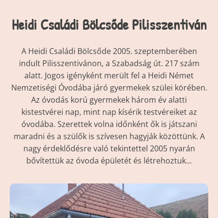
Heidi Családi Bölcsőde Pilisszentiván
A Heidi Családi Bölcsőde 2005. szeptemberében
indult Pilisszentivánon, a Szabadság út. 217 szám
alatt. Jogos igényként merült fel a Heidi Német
Nemzetiségi Óvodába járó gyermekek szülei körében.
Az óvodás korú gyermekek három év alatti
kistestvérei nap, mint nap kísérik testvéreiket az
óvodába. Szerettek volna időnként ők is játszani
maradni és a szülők is szívesen hagyják közöttünk. A
nagy érdeklődésre való tekintettel 2005 nyarán
bővítettük az óvoda épületét és létrehoztuk...